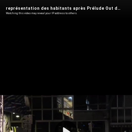
représentation des habitants après Prélude Out devant le Théâtre 71 (19 septembre 2025)
Watching this video may reveal your IP address to others.
Play